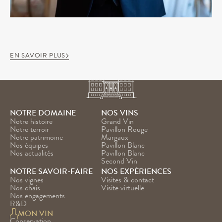
EN SAVOIR PLUS
NOTRE DOMAINE
NOS VINS
Notre histoire
Grand Vin
Notre terroir
Pavillon Rouge
Notre patrimoine
Margaux
Nos équipes
Pavillon Blanc
Nos actualités
Pavillon Blanc 
Second Vin
NOTRE SAVOIR-FAIRE
NOS EXPÉRIENCES
Nos vignes
Visites & contact
Nos chais
Visite virtuelle
Nos engagements
R&D
MON VIN
Conservation