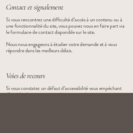
Contact et signalement
Si vous rencontrez une difficulté d’accès à un contenu ou à 
une fonctionnalité du site, vous pouvez nous en faire part via 
le formulaire de contact disponible sur le site.
Nous nous engageons à étudier votre demande et à vous 
répondre dans les meilleurs délais.
Voies de recours
Si vous constatez un défaut d’accessibilité vous empêchant 
d’accéder à un contenu ou à un service du site et que vous 
n’obtenez pas de réponse satisfaisante après nous avoir 
contactés, vous pouvez vous tourner vers les autorités 
compétentes ou les organismes spécialisés dans l’accessibilité 
numérique.