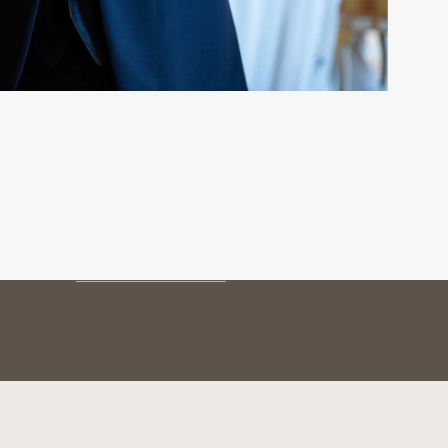
MON VIN
Conservation
Service et dégustation
Millésimes
AUTHENTIFICATION