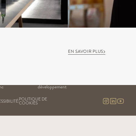
EN SAVOIR PLUS
NOTRE SAVOIR-FAIRE
NOS EXPÉRIENCES
Nos vignes
Visites & contact
uge
Nos chais
Visite virtuelle
Nos engagements
nc
Notre recherche & 
nc 
développement
POLITIQUE DE 
SSIBILITÉ
COOKIES