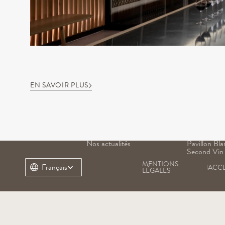
EN SAVOIR PLUS
NOTRE DOMAINE
NOS VINS
Notre histoire
Grand Vin
Notre terroir
Pavillon Ro
Notre patrimoine
Margaux
Nos équipes
Pavillon Bla
Nos actualités
Pavillon Bla
Second Vin
MENTIONS 
Select Language
Français
ACCE
LÉGALES