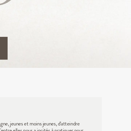
ne, jeunes et moins jeunes, d'atteindre 
ntre elles nous a incités à pratiquer pour 