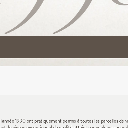
l'année 1990 ont pratiquement permis à toutes les parcelles de vig
ut, le niveau exceptionnel de qualité atteint par quelques-unes d'e