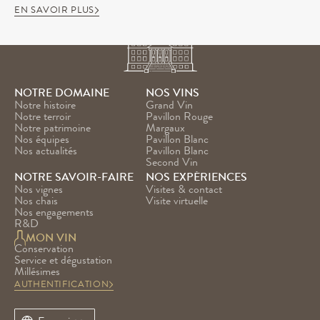
EN SAVOIR PLUS
NOTRE DOMAINE
NOS VINS
Notre histoire
Grand Vin
Notre terroir
Pavillon Rouge
Notre patrimoine
Margaux
Nos équipes
Pavillon Blanc
Nos actualités
Pavillon Blanc 
Second Vin
NOTRE SAVOIR-FAIRE
NOS EXPÉRIENCES
Nos vignes
Visites & contact
Nos chais
Visite virtuelle
Nos engagements
R&D
MON VIN
Conservation
Service et dégustation
Millésimes
AUTHENTIFICATION
Select Language