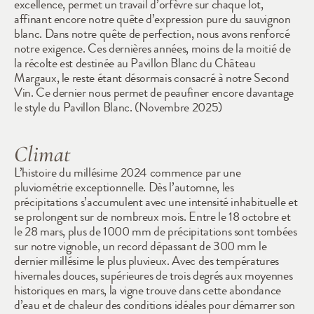
excellence, permet un travail d’orfèvre sur chaque lot, 
affinant encore notre quête d’expression pure du sauvignon 
blanc. Dans notre quête de perfection, nous avons renforcé 
notre exigence. Ces dernières années, moins de la moitié de 
la récolte est destinée au Pavillon Blanc du Château 
Margaux, le reste étant désormais consacré à notre Second 
Vin. Ce dernier nous permet de peaufiner encore davantage 
le style du Pavillon Blanc. (Novembre 2025)
Climat
L’histoire du millésime 2024 commence par une 
pluviométrie exceptionnelle. Dès l’automne, les 
précipitations s’accumulent avec une intensité inhabituelle et 
se prolongent sur de nombreux mois. Entre le 18 octobre et 
le 28 mars, plus de 1000 mm de précipitations sont tombées 
sur notre vignoble, un record dépassant de 300 mm le 
dernier millésime le plus pluvieux. Avec des températures 
hivernales douces, supérieures de trois degrés aux moyennes 
historiques en mars, la vigne trouve dans cette abondance 
d’eau et de chaleur des conditions idéales pour démarrer son 