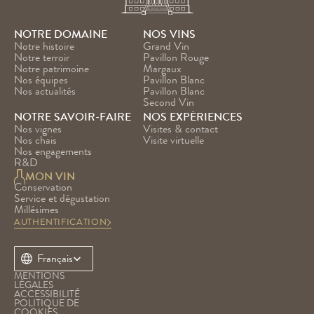
NOTRE DOMAINE
NOS VINS
Notre histoire
Grand Vin
Notre terroir
Pavillon Rouge
Notre patrimoine
Margaux
Nos équipes
Pavillon Blanc
Nos actualités
Pavillon Blanc 
Second Vin
NOTRE SAVOIR-FAIRE
NOS EXPÉRIENCES
Nos vignes
Visites & contact
Nos chais
Visite virtuelle
Nos engagements
R&D
MON VIN
Conservation
Service et dégustation
Millésimes
AUTHENTIFICATION
Select Language
Français
MENTIONS 
LÉGALES
ACCESSIBILITÉ
POLITIQUE DE 
COOKIES