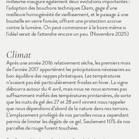
millésime inaugure également deux évolutions importantes : 
l’adoption des bouchons techniques Diam, gage d’une 
meilleure homogénéité de vieillissement, et le passage à une 
bouteille en verre foncée, offrant une protection accrue 
contre la lumière. On peut commencer à le boire même si 
l'idéal serait de l'attendre encore un peu. (Novembre 2025)
Climat
Après une année 2016 relativement sèche, les premiers mois 
de l’année 2017 apportèrent les précipitations nécessaires au 
bon équilibre des nappes phréatiques. Les températures 
n’avaient pas été particulièrement froides en hiver. La vigne 
débourra autour du 4 avril, mais nous ne nous sommes pas 
suffisamment méfiés des températures printanières, de sorte 
que les nuits de gel des 27 et 28 avril vinrent nous rappeler 
que nous dépendions d’abord de la nature dans nos terroirs. 
L’emplacement privilégié de nos parcelles nous a cependant 
permis de limiter les dégâts de ce gel. Seulement 10% de nos 
parcelles de rouge furent touchées. 