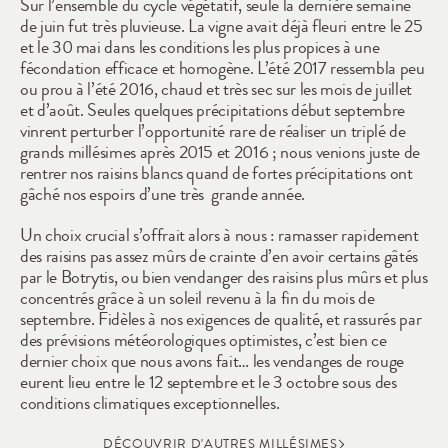
Sur l’ensemble du cycle végétatif, seule la dernière semaine 
de juin fut très pluvieuse. La vigne avait déjà fleuri entre le 25 
et le 30 mai dans les conditions les plus propices à une 
fécondation efficace et homogène. L’été 2017 ressembla peu 
ou prou à l’été 2016, chaud et très sec sur les mois de juillet 
et d’août. Seules quelques précipitations début septembre 
vinrent perturber l’opportunité rare de réaliser un triplé de 
grands millésimes après 2015 et 2016 ; nous venions juste de 
rentrer nos raisins blancs quand de fortes précipitations ont 
gâché nos espoirs d’une très  grande année.
Un choix crucial s’offrait alors à nous : ramasser rapidement 
des raisins pas assez mûrs de crainte d’en avoir certains gâtés 
par le Botrytis, ou bien vendanger des raisins plus mûrs et plus 
concentrés grâce à un soleil revenu à la fin du mois de 
septembre. Fidèles à nos exigences de qualité, et rassurés par 
des prévisions météorologiques optimistes, c’est bien ce 
dernier choix que nous avons fait… les vendanges de rouge 
eurent lieu entre le 12 septembre et le 3 octobre sous des 
conditions climatiques exceptionnelles.
DÉCOUVRIR D'AUTRES MILLÉSIMES