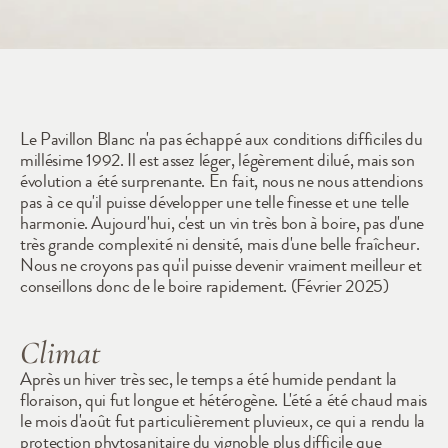
1992
Le Pavillon Blanc n'a pas échappé aux conditions difficiles du 
millésime 1992. Il est assez léger, légèrement dilué, mais son 
évolution a été surprenante. En fait, nous ne nous attendions 
pas à ce qu'il puisse développer une telle finesse et une telle 
harmonie. Aujourd'hui, c'est un vin très bon à boire, pas d'une 
très grande complexité ni densité, mais d'une belle fraîcheur. 
Nous ne croyons pas qu'il puisse devenir vraiment meilleur et 
conseillons donc de le boire rapidement. (Février 2025)
Climat
Après un hiver très sec, le temps a été humide pendant la 
floraison, qui fut longue et hétérogène. L'été a été chaud mais 
le mois d'août fut particulièrement pluvieux, ce qui a rendu la 
protection phytosanitaire du vignoble plus difficile que 