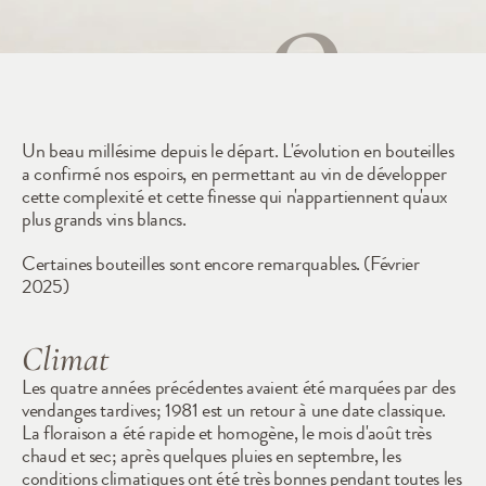
1981
Un beau millésime depuis le départ. L'évolution en bouteilles 
a confirmé nos espoirs, en permettant au vin de développer 
cette complexité et cette finesse qui n'appartiennent qu'aux 
plus grands vins blancs.
Certaines bouteilles sont encore remarquables. (Février 
2025)
Climat
Les quatre années précédentes avaient été marquées par des 
vendanges tardives; 1981 est un retour à une date classique. 
La floraison a été rapide et homogène, le mois d'août très 
chaud et sec; après quelques pluies en septembre, les 
conditions climatiques ont été très bonnes pendant toutes les 