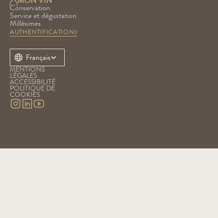
MON VIN
Conservation
Service et dégustation
Millésimes
AUTHENTIFICATION
Select Language
Français
MENTIONS 
LÉGALES
ACCESSIBILITÉ
POLITIQUE DE 
COOKIES