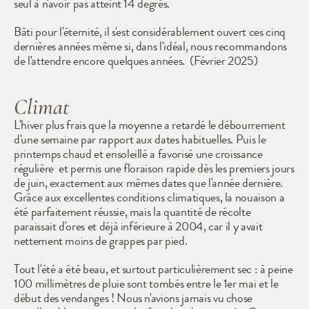
seul à n'avoir pas atteint 14 degrés.
Bâti pour l'éternité, il s'est considérablement ouvert ces cinq 
dernières années même si, dans l'idéal, nous recommandons 
de l'attendre encore quelques années.  (Février 2025)
Climat
L'hiver plus frais que la moyenne a retardé le débourrement 
d'une semaine par rapport aux dates habituelles. Puis le 
printemps chaud et ensoleillé a favorisé une croissance 
régulière  et permis une floraison rapide dès les premiers jours 
de juin, exactement aux mêmes dates que l'année dernière. 
Grâce aux excellentes conditions climatiques, la nouaison a 
été parfaitement réussie, mais la quantité de récolte 
paraissait d'ores et déjà inférieure à 2004, car il y avait 
nettement moins de grappes par pied.
Tout l'été a été beau, et surtout particulièrement sec : à peine 
100 millimètres de pluie sont tombés entre le 1er mai et le 
début des vendanges ! Nous n'avions jamais vu chose 