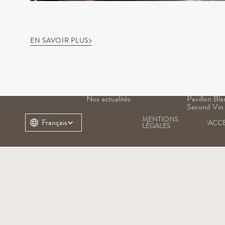
EN SAVOIR PLUS
NOTRE DOMAINE
NOS VINS
Notre histoire
Grand Vin
Notre terroir
Pavillon Ro
Notre patrimoine
Margaux
Nos équipes
Pavillon Bla
Nos actualités
Pavillon Bla
Second Vin
MENTIONS 
Select Language
Français
ACCE
LÉGALES