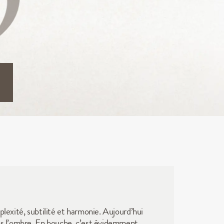
lexité, subtilité et harmonie. Aujourd’hui 
ans l’ombre. En bouche, c’est évidemment 