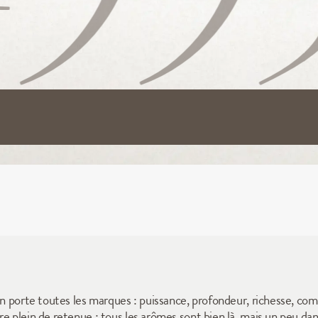
in porte toutes les marques : puissance, profondeur, richesse, comp
re plein de retenue : tous les arômes sont bien là, mais un peu d