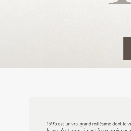
1995 est un vrai grand millésime dont le v
le nez n’est pas vraiment fermé mais enco