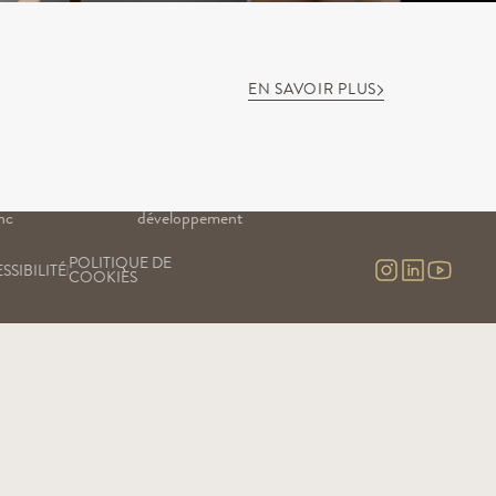
EN SAVOIR PLUS
NOTRE SAVOIR-FAIRE
NOS EXPÉRIENCES
Nos vignes
Visites & contact
uge
Nos chais
Visite virtuelle
Nos engagements
nc
Notre recherche & 
nc 
développement
POLITIQUE DE 
SSIBILITÉ
COOKIES