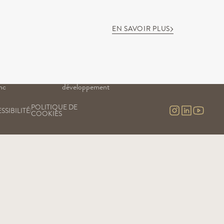
EN SAVOIR PLUS
NOTRE SAVOIR-FAIRE
NOS EXPÉRIENCES
Nos vignes
Visites & contact
uge
Nos chais
Visite virtuelle
Nos engagements
nc
Notre recherche & 
nc 
développement
POLITIQUE DE 
SSIBILITÉ
COOKIES