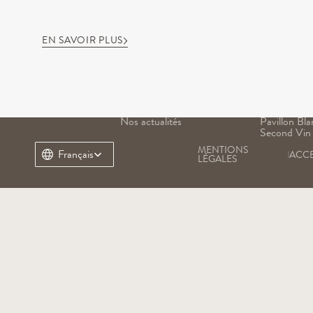
EN SAVOIR PLUS
NOTRE DOMAINE
NOS VINS
Notre histoire
Grand Vin
Notre terroir
Pavillon Ro
Notre patrimoine
Margaux
Nos équipes
Pavillon Bla
Nos actualités
Pavillon Bla
Second Vin
MENTIONS 
Select Language
Français
ACCE
LÉGALES