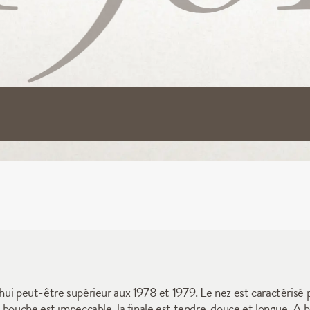
'hui peut-être supérieur aux 1978 et 1979. Le nez est caractérisé p
en bouche est impeccable, la finale est tendre, douce et longue. A 