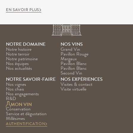
EN SAVOIR PLUS
NOTRE DOMAINE
NOS VINS
Notre histoire
Grand Vin
Notre terroir
Pavillon Rouge
Notre patrimoine
Margaux
Nos équipes
Pavillon Blanc
Nos actualités
Pavillon Blanc 
Second Vin
NOTRE SAVOIR-FAIRE
NOS EXPÉRIENCES
Nos vignes
Visites & contact
Nos chais
Visite virtuelle
Nos engagements
R&D
MON VIN
Conservation
Service et dégustation
Millésimes
AUTHENTIFICATION