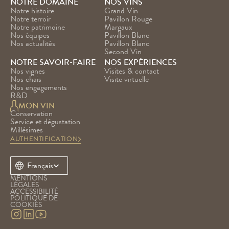
NOTRE DOMAINE
NOS VINS
Notre histoire
Grand Vin
Notre terroir
Pavillon Rouge
Notre patrimoine
Margaux
Nos équipes
Pavillon Blanc
Nos actualités
Pavillon Blanc 
Second Vin
NOTRE SAVOIR-FAIRE
NOS EXPÉRIENCES
Nos vignes
Visites & contact
Nos chais
Visite virtuelle
Nos engagements
R&D
MON VIN
Conservation
Service et dégustation
Millésimes
AUTHENTIFICATION
Select Language
Français
MENTIONS 
LÉGALES
ACCESSIBILITÉ
POLITIQUE DE 
COOKIES