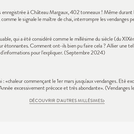
ais enregistrée à Château Margaux, 402 tonneaux ! Même durant le
ue, comme le signale le maître de chai, interrompre les vendanges 
le, qui a été considéré comme le millésime du siècle (du XIXème 
r étonnantes. Comment ont-ils bien pu faire cela ? Allier une telle
d'informations pour l'expliquer. (Septembre 2024)
i : «chaleur commençant le 1er mars jusqu'aux vendanges. Eté exc
uin. Année excessivement précoce et très abondante». (Vendanges le
DÉCOUVRIR D'AUTRES MILLÉSIMES