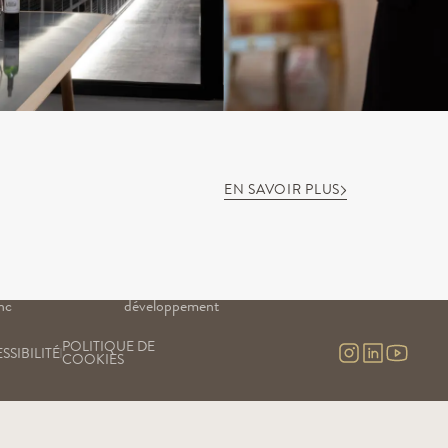
EN SAVOIR PLUS
NOTRE SAVOIR-FAIRE
NOS EXPÉRIENCES
Nos vignes
Visites & contact
uge
Nos chais
Visite virtuelle
Nos engagements
nc
Notre recherche & 
nc 
développement
POLITIQUE DE 
SSIBILITÉ
COOKIES