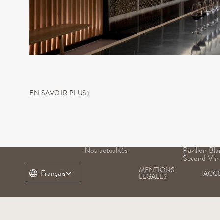
EN SAVOIR PLUS
NOTRE DOMAINE
NOS VINS
Notre histoire
Grand Vin
Notre terroir
Pavillon Ro
Notre patrimoine
Margaux
Nos équipes
Pavillon Bla
Nos actualités
Pavillon Bla
Second Vin
MENTIONS 
Select Language
Français
ACCE
LÉGALES