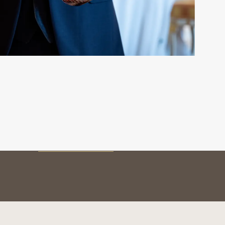
MON VIN
Conservation
Service et dégustation
Millésimes
AUTHENTIFICATION