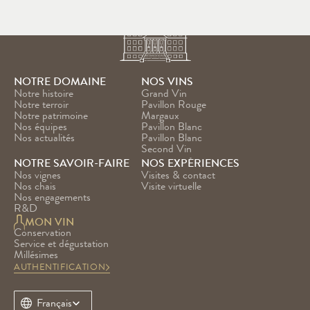
NOTRE DOMAINE
NOS VINS
Notre histoire
Grand Vin
Notre terroir
Pavillon Rouge
Notre patrimoine
Margaux
Nos équipes
Pavillon Blanc
Nos actualités
Pavillon Blanc 
Second Vin
NOTRE SAVOIR-FAIRE
NOS EXPÉRIENCES
Nos vignes
Visites & contact
Nos chais
Visite virtuelle
Nos engagements
R&D
MON VIN
Conservation
Service et dégustation
Millésimes
AUTHENTIFICATION
Select Language
Français