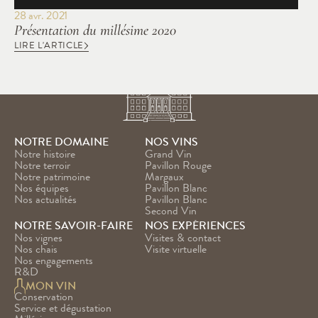
28 avr. 2021
Présentation du millésime 2020
LIRE L'ARTICLE
NOTRE DOMAINE
NOS VINS
Notre histoire
Grand Vin
Notre terroir
Pavillon Rouge
Notre patrimoine
Margaux
Nos équipes
Pavillon Blanc
Nos actualités
Pavillon Blanc 
Second Vin
NOTRE SAVOIR-FAIRE
NOS EXPÉRIENCES
Nos vignes
Visites & contact
Nos chais
Visite virtuelle
Nos engagements
R&D
MON VIN
Conservation
Service et dégustation