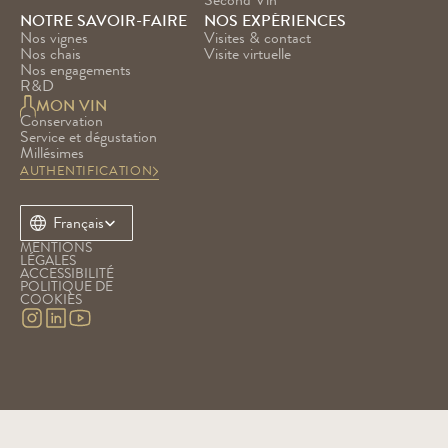
Second Vin
NOTRE SAVOIR-FAIRE
NOS EXPÉRIENCES
Nos vignes
Visites & contact
Nos chais
Visite virtuelle
Nos engagements
R&D
MON VIN
Conservation
Service et dégustation
Millésimes
AUTHENTIFICATION
Select Language
Français
MENTIONS 
LÉGALES
ACCESSIBILITÉ
POLITIQUE DE 
COOKIES